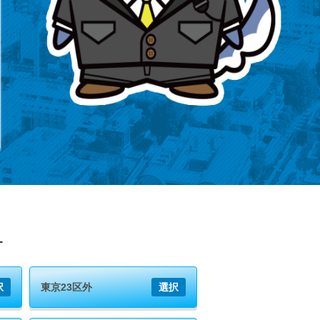
す
択
東京23区外
選択