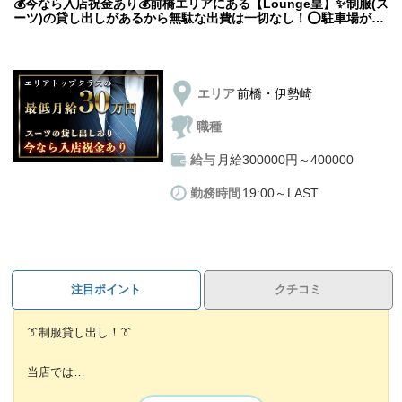
💎稼ぎやすい環境
💰今なら入店祝金あり💰前橋エリアにある【Lounge皇】✨制服(ス
ーツ)の貸し出しがあるから無駄な出費は一切なし！⭕️駐車場があ
るので車通勤OK🚙日払いOKだから毎日が給料日✨
日払いがOKなので
金欠になる心配はありません💫
働いたその日にお給料がそのまま反映されるのも
エリア
前橋・伊勢崎
嬉しいポイントです🔥
職種
入社1ヶ月目から満足の出来る高収入💎💎
給与
月給300000円～400000
・ホールスタッフは未経験でも、全員高収入スタート🔥
・研修期間中は完全週休2日制✨
勤務時間
19:00～LAST
給与50万円×12ヶ月＝年収600万円可能です！
💰嬉しい高待遇
注目ポイント
クチコミ
・入店祝い金10万円を入社の方全員にプレゼント✨✨
・高額歩合なのでやる気もアップして働けます🔥
👔制服貸し出し！👔
歩合や賞与を加えた年収は
当店では
600万円～1,000万円以上も可能です！！
スーツを貸与しているため