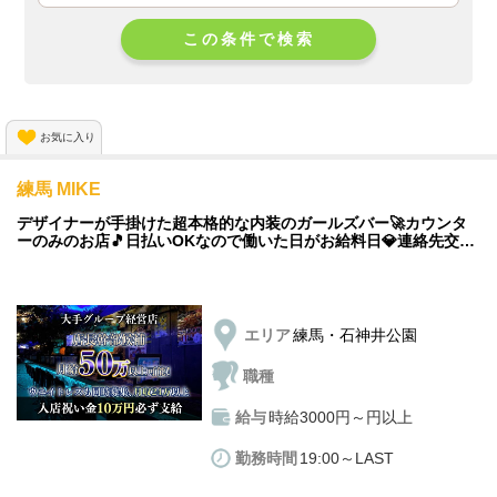
この条件で検索
お気に入り
練馬 MIKE
デザイナーが手掛けた超本格的な内装のガールズバー🚀カウンタ
ーのみのお店🎵日払いOKなので働いた日がお給料日💎連絡先交換
&指名&ノルマ無しの私服勤務OK✨
エリア
練馬・石神井公園
職種
給与
時給3000円～円以上
勤務時間
19:00～LAST