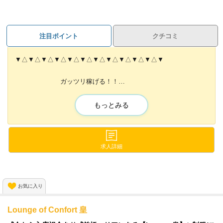
注目ポイント
クチコミ
▼△▼△▼△▼△▼△▼△▼△▼△▼△▼△▼△▼
ガッツリ稼げる！！
内装が面白い&未経験の方でも働きやすい♪✨
もっとみる
▼△▼△▼△▼△▼△▼△▼△▼△▼△▼△▼△▼
内装は某有名アミューズメントランドを
求人詳細
手掛けたデザイナーさん監修🌟🌟
初めての方でも楽しく働けること間違いありません‼
お気に入り
＼正社員,週5で入れるアルバイト希望者は特に急募・歓迎いたしま
す💪／
Lounge of Confort 皇