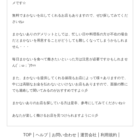
メです☆
無料でまかないを出してくれるお店もありますので、ぜひ探してみてくだ
さいね♪
まかないありのデメリットとしては、忙しい日や料理長の方が不在の場合
だとまかないを用意することがどうしても難しくなってしまうかもしれま
せん・・・
毎日まかないを食べて働きたいといった方は注意が必要ですかもしれませ
ん(´；ω；`)ｳｩｩ
また、まかないを提供してくれる値段もお店によって様々ありますので、
中には高額なお金を払わないといけないお店もありますので、面接の際に
でも連絡して聞いてみるのがおすすめですよ☆彡
まかないありのお店を探している方は是非、参考にしてみてくださいね☆
あなたが楽しく働けるお店を見つけられますように☆彡
TOP
ヘルプ
お問い合わせ
運営会社
利用規約