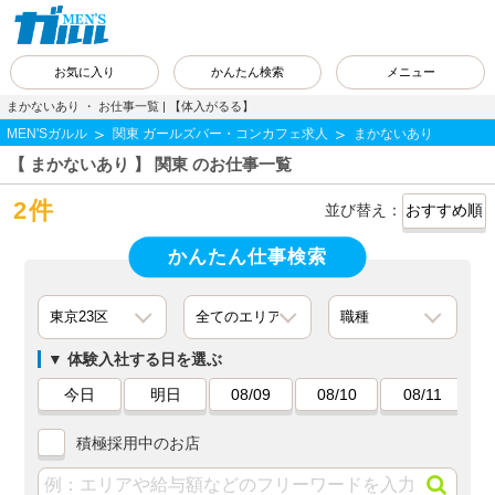
お気に入り
かんたん検索
メニュー
まかないあり ・ お仕事一覧 | 【体入がるる】
MEN'Sガルル
関東 ガールズバー・コンカフェ求人
まかないあり
【 まかないあり 】 関東 のお仕事一覧
2件
並び替え：
かんたん仕事検索
体験入社する日を選ぶ
今日
明日
08/09
08/10
08/11
積極採用中のお店