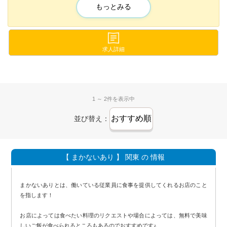
準備をする必要は一切ありません！👌
もっとみる
なので無駄な出費を抑えることが出来ます！🕶
🚙遠方の方、地方からの上京もOK
・食費補助
🚙 車通勤OK🚙
求人詳細
・即日入居可能な住まいサポート！
駐車場が完備してますので
生活面も完全サポートの当社だから
マイカー通勤ができるんです！✨
小さなバッグ片手に上京OK♪
車で出勤すれば終電を逃してしまう心配もないですよね！
1 ～ 2件を表示中
出勤時も満員電車に乗らないからとっても楽に出勤できます！🚆
先輩が丁寧に教えて下さるので
並び替え：
初めての方でも一人前になれること間違いなし💪🏻💡
💰 高時給＋高歩合制度💰
【 まかないあり 】 関東 の 情報
当店は高時給に加えて、高歩合制度があります！✨
随時昇給・昇格も可能です◎
しっかりとボーナスも有るので予想以上に稼げるんです⭐️
まかないありとは、働いている従業員に食事を提供してくれるお店のこと
日払いにも対応してますので、
を指します！
毎日がお給料日なんです！💵
お店によっては食べたい料理のリクエストや場合によっては、無料で美味
しいご飯が食べられるところもあるのでおすすめです♪