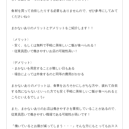
👤未経験者さんでも働きやすい👤
食材を買って自炊したりする必要もありませんので、ぜひ参考にしてみて
くださいね☆
当店は大手グループでもあり、
研修制度がばっちりなので
まかないありのメリットとデメリットをご紹介します！！
未経験者さんでも働きや水環境が整っています！👀✨
分からないことはなんでも聞きやすい環境です💫
〈メリット〉
何よりも優しい先輩方ばかりですよ！
・安く、もしくは無料で手軽に美味しいご飯が食べられる！
・従業員思いで働きやすいお店の可能性高い！
〈デメリット〉
すこしでも興味や、気になる質問がありましたら
・まかないを用意することが難しい日もある
お気軽にご応募くださいね🙋♂
・場合によっては外食するのと同等の費用がかかる
まかないありのメリットは、食事をおろそかにしがちな方や、疲れて自炊
する気にならないといった方でも安く手軽に美味しいご飯が食べられると
ころといえるでしょう♪
また、まかないありのお店は働きやすさを重視していることがあるので、
従業員思いで働きやすい職場である可能性が高いです！
『働いているとお腹が減ってしまう・・・』そんな方にもとってもおスス