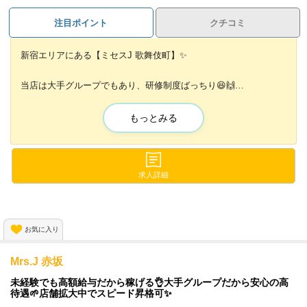
注目ポイント
クチコミ
新宿エリアにある【ミセスJ 歌舞伎町】✨
当店は大手グループでもあり、研修制度ばっちり😆🙌
未経験者さんでも働きやすい環境が整っています！
もっとみる
✨高時給・高歩合・ボーナス✨
予想以上に稼げるんです⭐️
制服(スーツ)の貸し出しがあるから
求人詳細
無駄な出費は一切ありません！
💰今なら入店祝金あり💰
お気に入り
Mrs.J 赤坂
未経験でも高額給与だから稼げる👌大手グループだから安心の高
待遇🌱店舗拡大中でスピード昇格可✨