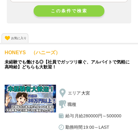
この条件で検索
お気に入り
HONEYS （ハニーズ）
未経験でも働ける◎【社員でガッツリ稼ぐ、アルバイトで気軽に
高時給】どちらも大歓迎！
エリア
大宮
職種
給与
月給280000円～500000
勤務時間
19:00～LAST