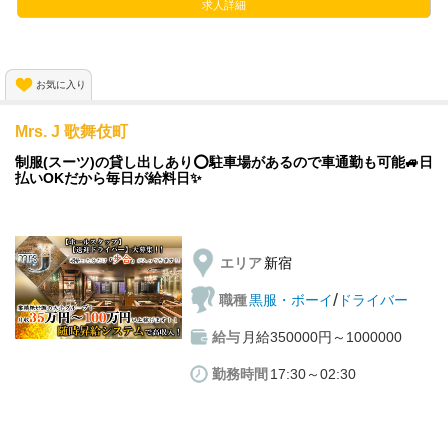
また、【スピード昇給・昇格】があるので
求人詳細
などなど、未経験者さんでも高時給をお約束します！
頑張り次第で”月給アップ”も↑↑😆
アルバイトから正社員になるのももちろんOKです！
店舗拡大で積極採用中✨✨
経験者様はさらに優遇あり！
お気に入り
Mrs. J 歌舞伎町
💊万全の感染症対策あり💊
制服(スーツ)の貸し出しあり⭕️駐車場があるので車通勤も可能🚙日
払いOKだから毎日が給料日✨
グループ内店舗では随時
◎検温
◎消毒
◎換気
エリア
新宿
の徹底！
/
職種
黒服・ボーイ
ドライバー
さらにアクリル板の設置などもあるので、
給与
月給350000円～1000000
心配な事は一切なく、働きやすい環境が揃ってます！
勤務時間
17:30～02:30