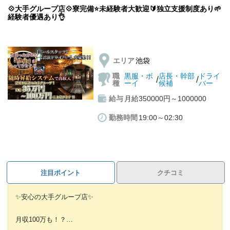
💠大手グループ店💠寮完備⭐未経験者大歓迎🔰独立支援制度あり🌱
経験者優遇あり👌
エリア
池袋
職
黒服・ボ
店長・幹部
ドライ
/
/
種
ーイ
候補
バー
給与
月給350000円～1000000
勤務時間
19:00～02:30
注目ポイント
クチコミ
✨安心の大手グループ店✨
月収100万も！？