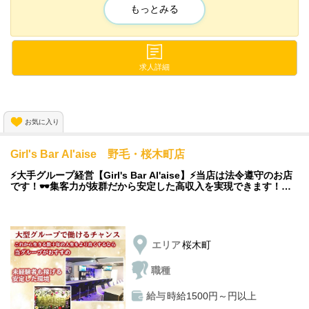
もっとみる
■■□―――――――――――――――――□■■
まずは気軽にお問い合わせだけでも◎
◆店長候補積極募集中
求人詳細
1人だと不安な方はお友達との応募も大丈夫！
分からないこと、気になることがあれば
当店は研修制度がバッチリなので
一度面接でお話させて下さい☆
頑張り次第で1ヵ月ほどで店長になることも可能🔥
まだまだスタッフを大募集中です！！！
お気に入り
独立支援制度があるので
１～3か月でお店を持つことができます🌟
Girl's Bar Al'aise 野毛・桜木町店
将来、自分のお店を持ちたい方にはお勧めです💫
⚡大手グループ経営【Girl's Bar Al'aise】⚡当店は法令遵守のお店
です！🕶集客力が抜群だから安定した高収入を実現できます！🌟
あなたも勤務してみませんか？
◆寮完備
当店はマンション寮が完備されているので
エリア
桜木町
出勤がとっても楽ちんなんです🏠
引っ越しや、一人暮らしを考えている方におすすめ✨
職種
詳しくは面接時にご説明します⚡
給与
時給1500円～円以上