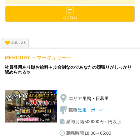
あなたの希望の場所で働けます！
今なら！
求人詳細
🌟入社祝い金3万円プレゼント🌟
正社員、アルバイト共に積極採用中です🚨
お気に入り
MERCURY ～マーキュリー～
社員登用あり🙌お給料＋歩合制なのであなたの頑張りがしっかり
認められる✨
エリア
巣鴨・日暮里
職種
黒服・ボーイ
給与
月給500000円～円以上
勤務時間
18:00～05:00