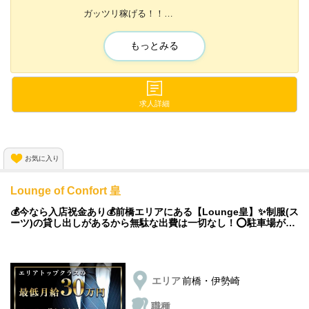
さらに賞与もご用意！
ガッツリ稼げる！！
リッチライフが夢じゃありません🌟
内装が面白い&未経験の方でも働きやすい♪✨
もっとみる
▼△▼△▼△▼△▼△▼△▼△▼△▼△▼△▼△▼
ご自宅から当社への交通費は支給。
さらに制服のレンタルもございます！
引かれ物を最小限に抑えて働けるのが
内装は某有名アミューズメントランドを
求人詳細
【アレーズ】の魅力のひとつ！
手掛けたデザイナーさん監修🌟🌟
初めての方でも楽しく働けること間違いありません‼
少しでも気になったら、すぐにご連絡ください！
お問い合わせのみでもお待ちしてます！😄
お気に入り
＼正社員,週5で入れるアルバイト希望者は特に急募・歓迎いたしま
す💪／
Lounge of Confort 皇
💎稼ぎやすい環境
💰今なら入店祝金あり💰前橋エリアにある【Lounge皇】✨制服(ス
ーツ)の貸し出しがあるから無駄な出費は一切なし！⭕️駐車場があ
るので車通勤OK🚙日払いOKだから毎日が給料日✨
日払いがOKなので
金欠になる心配はありません💫
働いたその日にお給料がそのまま反映されるのも
エリア
前橋・伊勢崎
嬉しいポイントです🔥
職種