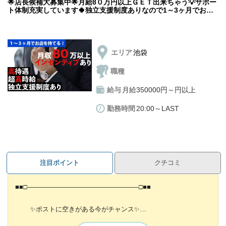
業界未経験の方大歓迎です！
🌟店長候補大募集中🌟月給8０万円以上ＧＥＴ出来ちゃう💡サポー
ト体制充実しています🍀独立支援制度ありなので1～3ヶ月でお店
年齢・性別・職歴・学歴など不問◎
を持つことができますよ💎
ゼロから丁寧にお教えする”研修制度”もご用意してます！
【本当に自分にできるかな…】
【分からないことがあっても聞きにくい…】
エリア
池袋
そんな方でも大丈夫！先輩が優しく
声をかけて教えてくれますよ！
職種
給与
月給350000円～円以上
採用にあたり、経験やスキルなどは一切関係ありません。
勤務時間
20:00～LAST
もちろん、厳しいルールやノルマもありません！
あなたのやる気を重要視しているので、やる気などを
自分なりに表現して頂ければ大丈夫です。
注目ポイント
クチコミ
入店後は好条件で働ける環境をご用意しています！
◇高額基本給＋各種歩合＋昇給随時
■■□―――――――――――――――――□■■
◇給与全額日払い可能
◇研修期間あり
✨ポストに空きがある今がチャンス✨
◇交通費支給
学歴・経歴・知識一切不問です❕
etc...