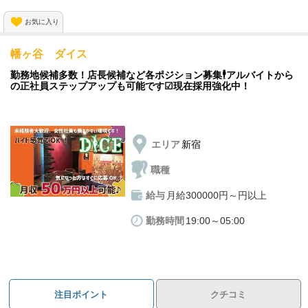
生活面も完全サポートの当社だから
マイカー通勤ができるんです！✨
小さなバッグ片手に上京OK♪
お気に入り
車で出勤すれば終電を逃してしまう心配もないですよね！
出勤時も満員電車に乗らないからとっても楽に出勤できます！🚆
先輩が丁寧に教えて下さるので
幡ヶ谷 ダイス
初めての方でも一人前になれること間違いなし💪🏻💡
勤務地候補多数！店長候補など各ポジション募集🕴アルバイトから
の正社員ステップアップも可能です☑現在採用強化中！
💰 高時給＋高歩合制度💰
当店は高時給に加えて、高歩合制度があります！✨
随時昇給・昇格も可能です◎
エリア
新宿
しっかりとボーナスも有るので予想以上に稼げるんです⭐️
日払いにも対応してますので、
職種
毎日がお給料日なんです！💵
給与
月給300000円～円以上
勤務時間
19:00～05:00
👤未経験者さんでも働きやすい👤
当店は大手グループでもあり、
研修制度がばっちりなので
未経験者さんでも働きや水環境が整っています！👀✨
注目ポイント
クチコミ
分からないことはなんでも聞きやすい環境です💫