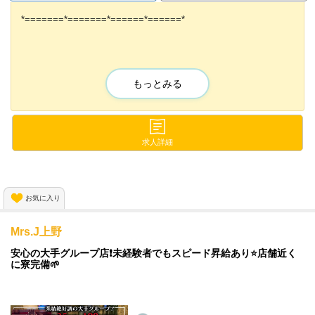
何よりも優しい先輩方ばかりですよ！
*=======*=======*======*======*
すこしでも興味や、気になる質問がありましたら
店舗拡大に伴い、従業員募集中！
お気軽にご応募くださいね🙋♂
アットホームな環境で働きませんか？
もっとみる
*=======*=======*======*======*
求人詳細
学歴や年齢、経験や性別は一切不問！
どなたでもお気軽にお問合せください◎
お気に入り
Mrs.J上野
🏖充実した休暇制度🏖
安心の大手グループ店❗️未経験者でもスピード昇給あり⭐店舗近く
に寮完備🌱
当店で働いてくださるスタッフさんに
今後も、当店で働きたい！働きやすい！と思っていただく為
たくさんの休暇制度を導入いたしました☆