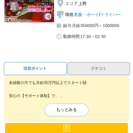
エリア
上野
・完全週休2日制
・GW休暇
/
職種
黒服・ボーイ
ドライバー
・夏季休暇
給与
月給350000円～1000000
・年末年始休暇
・有給休暇
勤務時間
17:30～02:30
・特別休暇 etc,,,
ナイトワークは休みが少ないと思っているアナタ！
当店では、プライベートも充実させる事ができますよ☆
注目ポイント
クチコミ
💰未経験でも高収入💰
未経験の方でも月給35万円以上でスタート🙌
未経験者さんでも安定して稼げる制度が
安心の【サポート体制】で、
沢山揃っています！
すぐに仕事ができるようになります！
もっとみる
・ホールスタッフのアルバイト時給1500円〜
キャッチやスカウト行為は一切ないので
・社員は月給30万円以上
業界未経験の方でも始めやすいお店です🌱
・店長候補は月給50万円以上