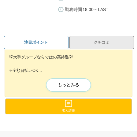
勤務時間
18:00～LAST
注目ポイント
クチコミ
💡大手グループならではの高待遇💡
✨全額日払いOK
✨前払い制度あり
✨賞与、歩合制度あり
もっとみる
などなど、稼ぎやすい環境がそろっています🙌
寮も完備しているので
出勤がとってもラク！！
求人詳細
専用駐車場完備なので
マイカー通勤もOK！！🚙