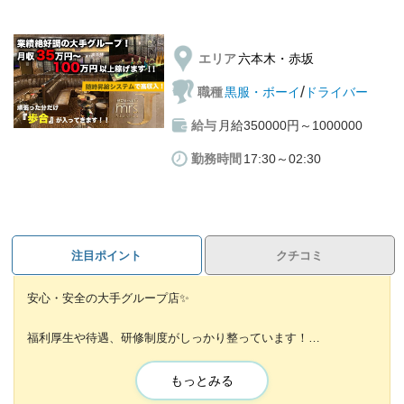
エリア
六本木・赤坂
/
職種
黒服・ボーイ
ドライバー
給与
月給350000円～1000000
勤務時間
17:30～02:30
注目ポイント
クチコミ
安心・安全の大手グループ店✨
福利厚生や待遇、研修制度がしっかり整っています！
【寮】や【社宅】なども完備もしていますよ◎
もっとみる
グループ店があるので勤務地も多数🙌