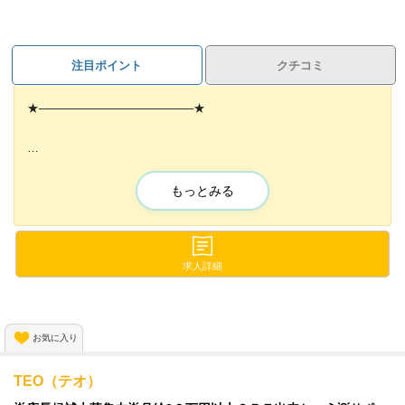
注目ポイント
クチコミ
★───────────────────★
楽しくアットホームな環境で働きたい方
安定した収入で働きたい方大集合！
もっとみる
★───────────────────★
求人詳細
・経験はないけど、成功したい！
・将来の為に、スキルUPを図りたい！
・夜職したことがないけど楽しそう！
お気に入り
そんなアナタを応援します！
TEO（テオ）