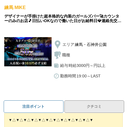
練馬 MIKE
当社は長年に渡り、様々な一流スタッフを育ててきました！
だから、スタッフのつまづくポイントは幅広く熟知しております
デザイナーが手掛けた超本格的な内装のガールズバー🚀カウンタ
◆アルバイトさんも募集中
ーのみのお店🎵日払いOKなので働いた日がお給料日💎連絡先交換
あなたも万全のフォローですぐに一人前に導きます！
&指名&ノルマ無しの私服勤務OK✨
完全自由シフト制なのでプライベートも充実💡
こんな方にもオススメです！
社員登用制度もありますよ🌟
＊安全な店舗で働きたい
日払いもOKなので毎日がお給料日です💎
エリア
練馬・石神井公園
＊経営ノウハウを身に付けたい
＊手に職を付けたい
職種
＊とりあえずやってみたい
給与
時給3000円～円以上
①店長・幹部候補
勤務時間
19:00～LAST
月給35万円以上！
②ホール正社員
月給25万円以上！
注目ポイント
クチコミ
また、随時昇給があるから
頑張り次第で想定以上の給与を得る事ができます💰
▼△▼△▼△▼△▼△▼△▼△▼△▼△▼△▼△▼