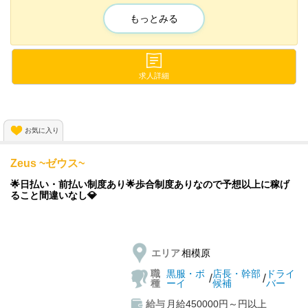
歩合制度もあるので予想以上に稼げます🙌
【前払い】も【日払い】もOK🌟
もっとみる
駅やお店の近くに寮もあるので
上京や一人暮らしをしたい方におすすめ！！
求人詳細
グループ店もあるので勤務地は多数😆
アルバイト→スタッフ→店長候補など
キャリアアップも可能です✨
お気に入り
Zeus ~ゼウス~
🌟日払い・前払い制度あり🌟歩合制度ありなので予想以上に稼げ
ること間違いなし💎
エリア
相模原
職
黒服・ボ
店長・幹部
ドライ
/
/
種
ーイ
候補
バー
給与
月給450000円～円以上