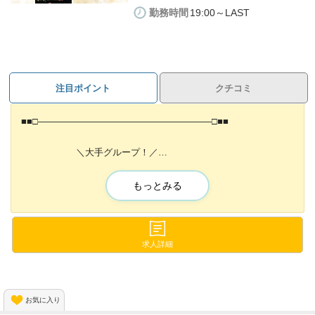
勤務時間
19:00～LAST
◆稼ぎやすい環境
【店長・幹部候補】月給80万円以上
【ホールスタッフ】月給35万円以上
稼ぐことができるんです🔥
注目ポイント
クチコミ
これに加えインセンティブがあるので
頑張りがきちんとお給料に反映されますよ💎
■■□―――――――――――――――――――□■■
その他にも
・随時昇給、昇格あり
＼大手グループ！／
・賞与あり
【Girl's Bar Al'aise（アレーズ）野毛・桜木町店】
・皆勤手当てあり
もっとみる
などなど！稼ぎやすい環境が整っています💫
■■□―――――――――――――――――――□■■
◆服装・ヒゲ・ピアス自由
当店【Girl's Bar Al'aise（アレーズ）野毛・桜木町店】は
求人詳細
大手グループ経営で法令遵守のお店です✨
当店は厳しい規則などが一切ないので
自分スタイルで働くことができます❗
入社を決めてくれた方には《お祝い金》を贈呈します！
オシャレを楽しみながら働けるので
お気に入り
お得にお仕事をスタートできるチャンスです⚡
気分が上がること間違いなし😳