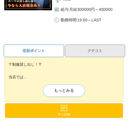
入社1ヶ月目から満足の出来る高収入💎💎
給与
月給300000円～400000
・ホールスタッフは未経験でも、全員高収入スタート🔥
・研修期間中は完全週休2日制✨
勤務時間
19:00～LAST
給与50万円×12ヶ月＝年収600万円可能です！
💰嬉しい高待遇
注目ポイント
クチコミ
・入店祝い金10万円を入社の方全員にプレゼント✨✨
・高額歩合なのでやる気もアップして働けます🔥
👔制服貸し出し！👔
歩合や賞与を加えた年収は
当店では
600万円～1,000万円以上も可能です！！
スーツを貸与しているため
準備をする必要は一切ありません！👌
もっとみる
なので無駄な出費を抑えることが出来ます！🕶
🚙遠方の方、地方からの上京もOK
・食費補助
🚙 車通勤OK🚙
求人詳細
・即日入居可能な住まいサポート！
駐車場が完備してますので