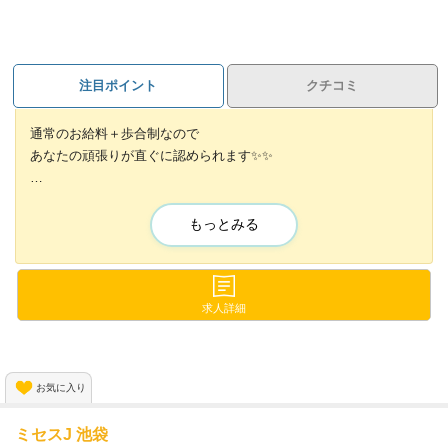
注目ポイント
クチコミ
通常のお給料＋歩合制なので
あなたの頑張りが直ぐに認められます✨✨
正社員は月給500,000円～とガッツリ稼げます🌟
もっとみる
社員登用制度もあるので、更に稼ぎたくなったら
アルバイト⇒正社員へのシフトも可能です😆🙌
体験入社も受け付けているので、入社前に
求人詳細
あなたの目で雰囲気を確かめに来てください！
お気に入り
ミセスJ 池袋